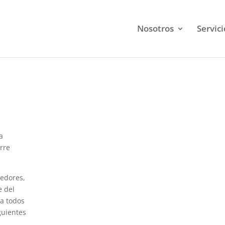
Nosotros
Servici
a
rre
eedores,
e del
a todos
guientes