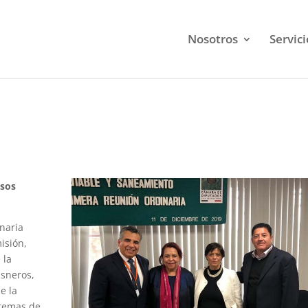
Nosotros
Servici
rsos
inaria
isión,
 la
isneros,
e la
 temas de