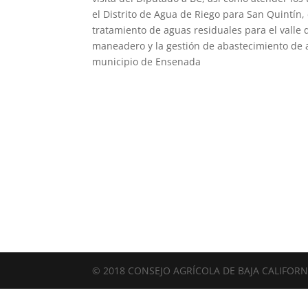
el Distrito de Agua de Riego para San Quintín, 
tratamiento de aguas residuales para el valle 
maneadero y la gestión de abastecimiento de 
municipio de Ensenada
© 2018 CONSEJO AGRÍCOLA DE BAJA CALIFORNIA 