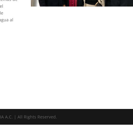
el
de
agua al
A.C. | All Rights Reserved.