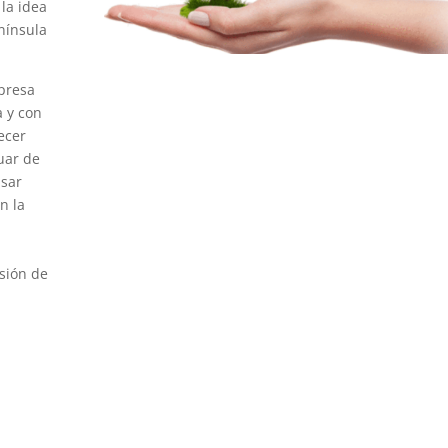
 la idea
nínsula
presa
 y con
recer
tuar de
lsar
n la
,
sión de