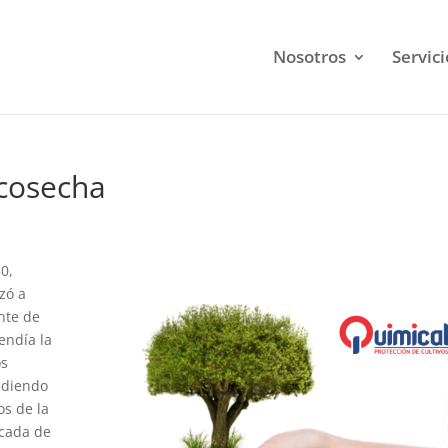
Nosotros
Servici
cosecha
50,
zó a
nte de
endía la
os
endiendo
os de la
écada de